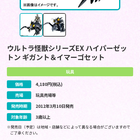
ウルトラ怪獣シリーズEX ハイパーゼッ
トン ギガント＆イマーゴセット
玩具
価格
4,180
円(税込)
売場
玩具売場等
発売時期
2012
年
3
月
10
日
発売
対象年齢
3歳以上
※発売日（予定）は地域・店舗などによって異なる場合がございますので
ご了承ください。