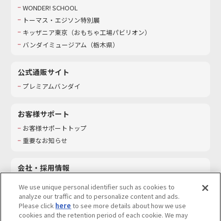
WONDER! SCHOOL
トーマス・エジソン特別展
キッザニア東京（おもちゃ工場パビリオン）​
バンダイミュージアム（栃木県）
公式通販サイト
プレミアムバンダイ
お客様サポート
お客様サポートトップ
重要なお知らせ
会社・採用情報
会社情報
We use unique personal identifier such as cookies to
採用情報
analyze our traffic and to personalize content and ads.
Please click
here
to see more details about how we use
サステナビリティ
cookies and the retention period of each cookie. We may
お問い合わせ