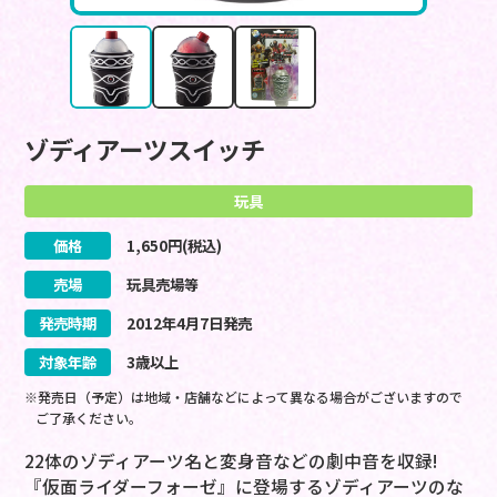
ゾディアーツスイッチ
玩具
価格
1,650
円(税込)
売場
玩具売場等
発売時期
2012
年
4
月
7
日
発売
対象年齢
3歳以上
※発売日（予定）は地域・店舗などによって異なる場合がございますので
ご了承ください。
22体のゾディアーツ名と変身音などの劇中音を収録!
『仮面ライダーフォーゼ』に登場するゾディアーツのな