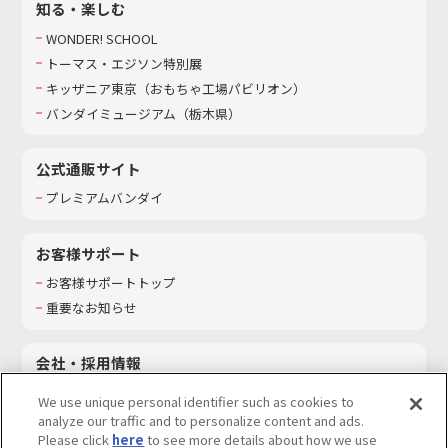
知る・楽しむ
WONDER! SCHOOL
トーマス・エジソン特別展
キッザニア東京（おもちゃ工場パビリオン）​
バンダイミュージアム（栃木県）
公式通販サイト
プレミアムバンダイ
お客様サポート
お客様サポートトップ
重要なお知らせ
会社・採用情報
会社情報
We use unique personal identifier such as cookies to
採用情報
analyze our traffic and to personalize content and ads.
Please click
here
to see more details about how we use
サステナビリティ