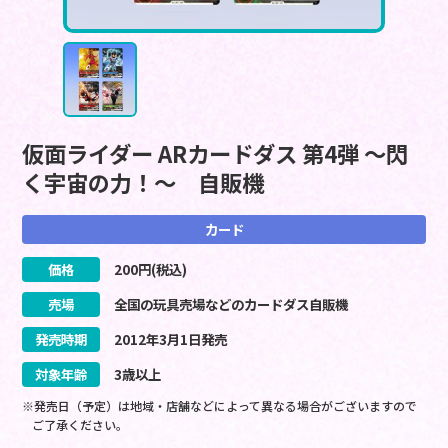
仮面ライダー ARカードダス 第4弾 ～閃
く宇宙の力！～ 自販機
カード
価格
200
円(税込)
売場
全国の玩具売場などのカードダス自販機
発売時期
2012
年
3
月
1
日
発売
対象年齢
3歳以上
※発売日（予定）は地域・店舗などによって異なる場合がございますので
ご了承ください。