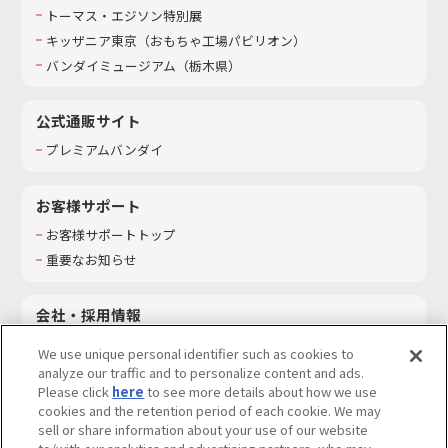
トーマス・エジソン特別展
キッザニア東京（おもちゃ工場パビリオン）​
バンダイミュージアム（栃木県）
公式通販サイト
プレミアムバンダイ
お客様サポート
お客様サポートトップ
重要なお知らせ
会社・採用情報
会社情報
We use unique personal identifier such as cookies to
採用情報
analyze our traffic and to personalize content and ads.
Please click
here
to see more details about how we use
サステナビリティ
cookies and the retention period of each cookie. We may
お問い合わせ
sell or share information about your use of our website