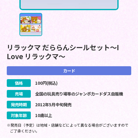
リラックマ だららんシールセット～I
Love リラックマ～
カード
価格
100
円(税込)
売場
全国の玩具売り場等のジャンボカードダス自販機
発売時期
2012
年
5
月
中旬
発売
対象年齢
10歳以上
※発売日（予定）は地域・店舗などによって異なる場合がございますので
ご了承ください。