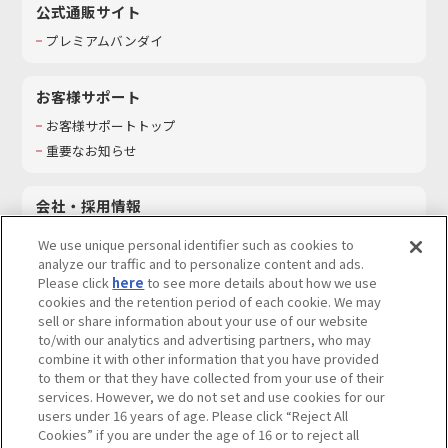
公式通販サイト
プレミアムバンダイ
お客様サポート
お客様サポートトップ
重要なお知らせ
会社・採用情報
会社情報
We use unique personal identifier such as cookies to
採用情報
analyze our traffic and to personalize content and ads.
Please click
here
to see more details about how we use
サステナビリティ
cookies and the retention period of each cookie. We may
お問い合わせ
sell or share information about your use of our website
to/with our analytics and advertising partners, who may
combine it with other information that you have provided
to them or that they have collected from your use of their
services. However, we do not set and use cookies for our
ウェブサイトご利用条件
ソーシャルメディアポリシー
users under 16 years of age. Please click “Reject All
個人情報及び特定個人情報等の取り扱いに関する保護方針
Cookies” if you are under the age of 16 or to reject all