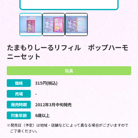
たまもりしーるリフィル ポップハーモ
ニーセット
玩具
価格
315
円(税込)
売場
-
発売時期
2012
年
3
月
中旬
発売
対象年齢
6歳以上
※発売日（予定）は地域・店舗などによって異なる場合がございますので
ご了承ください。