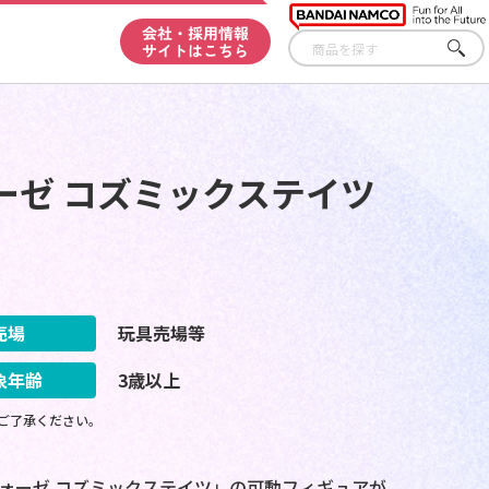
会社・採用情報
サイトはこちら
さが
す
ォーゼ コズミックステイツ
売場
玩具売場等
象年齢
3歳以上
ご了承ください。
ォーゼ コズミックステイツ」の可動フィギュアが