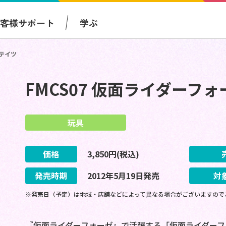
お客様サポート
学ぶ
ステイツ
FMCS07 仮面ライダーフ
玩具
価格
3,850
円(税込)
発売時期
2012
年
5
月
19
日
発売
対
※発売日（予定）は地域・店舗などによって異なる場合がございますので
『仮面ライダーフォーゼ』で活躍する「仮面ライダーフ