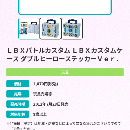
ＬＢＸバトルカスタム ＬＢＸカスタムケ
ース ダブルヒーローステッカーＶｅｒ．
玩具
価格
1,870
円(税込)
売場
玩具売場等
発売時期
2012
年
7
月
28
日
発売
対象年齢
8歳以上
※発売日（予定）は地域・店舗などによって異なる場合がございますので
ご了承ください。