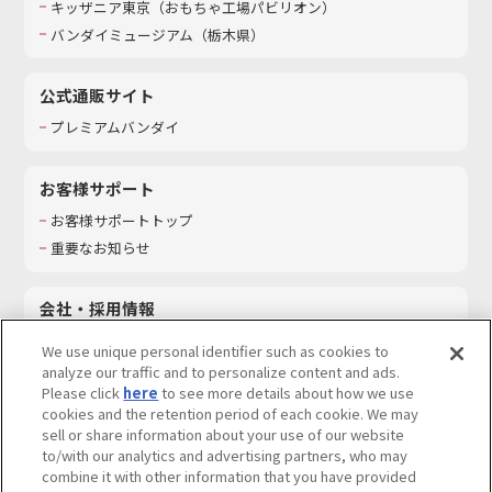
キッザニア東京（おもちゃ工場パビリオン）​
バンダイミュージアム（栃木県）
公式通販サイト
プレミアムバンダイ
お客様サポート
お客様サポートトップ
重要なお知らせ
会社・採用情報
会社情報
We use unique personal identifier such as cookies to
採用情報
analyze our traffic and to personalize content and ads.
Please click
here
to see more details about how we use
サステナビリティ
cookies and the retention period of each cookie. We may
お問い合わせ
sell or share information about your use of our website
to/with our analytics and advertising partners, who may
combine it with other information that you have provided