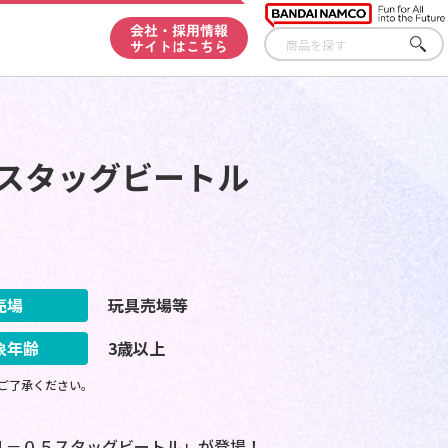
会社・採用情報
サイトはこちら
さが
す
５スタッグビートル
売場
玩具売場等
象年齢
3歳以上
ご了承ください。
Ｊ－０５スタッグビートル」が登場！