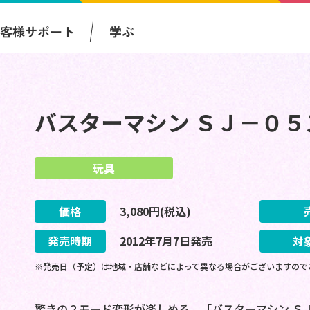
お客様サポート
学ぶ
バスターマシン ＳＪ－０
玩具
価格
3,080
円(税込)
発売時期
2012
年
7
月
7
日
発売
対
※発売日（予定）は地域・店舗などによって異なる場合がございますので
驚きの２モード変形が楽しめる、「バスターマシン Ｓ