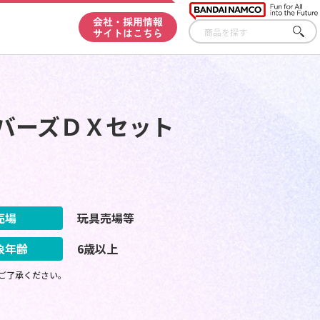
会社・採用情報
サイトはこちら
さが
す
バーズＤＸセット
売場
玩具売場等
象年齢
6歳以上
ご了承ください。