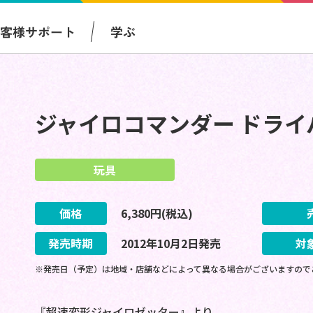
お客様サポート
学ぶ
ジャイロコマンダー ドライ
玩具
価格
6,380
円(税込)
発売時期
2012
年
10
月
2
日
発売
対
※発売日（予定）は地域・店舗などによって異なる場合がございますので
『超速変形ジャイロゼッター』より、