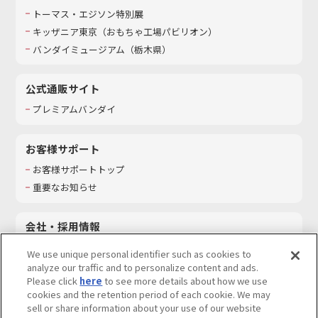
トーマス・エジソン特別展
キッザニア東京（おもちゃ工場パビリオン）​
バンダイミュージアム（栃木県）
公式通販サイト
プレミアムバンダイ
お客様サポート
お客様サポートトップ
重要なお知らせ
会社・採用情報
会社情報
We use unique personal identifier such as cookies to
採用情報
analyze our traffic and to personalize content and ads.
Please click
here
to see more details about how we use
サステナビリティ
cookies and the retention period of each cookie. We may
お問い合わせ
sell or share information about your use of our website