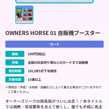
OWNERS HORSE 01 自販機ブースター
カード
価格
200
円(税込)
売場
全国の玩具売り場などのカードダス自販機
発売時期
2012
年
5
月
下旬
発売
対象年齢
15歳以上
※発売日（予定）は地域・店舗などによって異なる場合がございますので
ご了承ください。
オーナーズリーグの競馬版がついに出走！！本タイトル
では調教・育成要素をあえて無くし、誰でも手軽に馬主