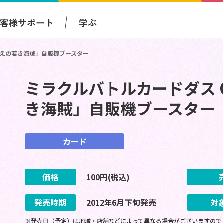
お客様サポート
学ぶ
億超えの若き海賊」自販機ブースター
ミラクルバトルカードダス O
き海賊」自販機ブースター
カード
価格
100
円(税込)
発売時期
2012
年
6
月
下旬
発売
対
※発売日（予定）は地域・店舗などによって異なる場合がございますので