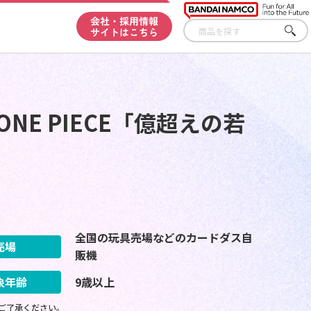
会社・採用情報
サイトはこちら
さが
す
NE PIECE「億超えの若
全国の玩具売場などのカードダス自
売場
販機
象年齢
9歳以上
ご了承ください。