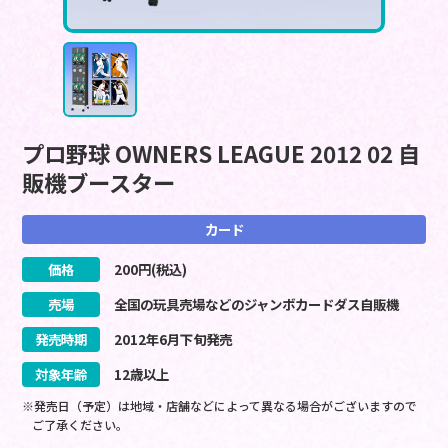
プロ野球 OWNERS LEAGUE 2012 02 自
販機ブースター
カード
価格
200
円(税込)
売場
全国の玩具売場などのジャンボカードダス自販機
発売時期
2012
年
6
月
下旬
発売
対象年齢
12歳以上
※発売日（予定）は地域・店舗などによって異なる場合がございますので
ご了承ください。