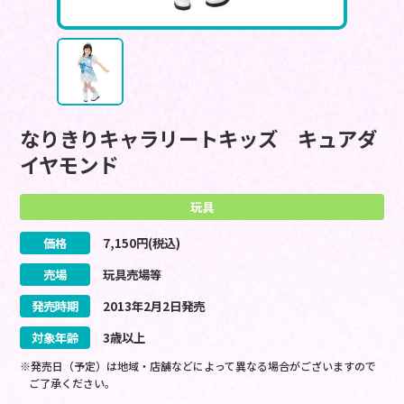
なりきりキャラリートキッズ キュアダ
イヤモンド
玩具
価格
7,150
円(税込)
売場
玩具売場等
発売時期
2013
年
2
月
2
日
発売
対象年齢
3歳以上
※発売日（予定）は地域・店舗などによって異なる場合がございますので
ご了承ください。