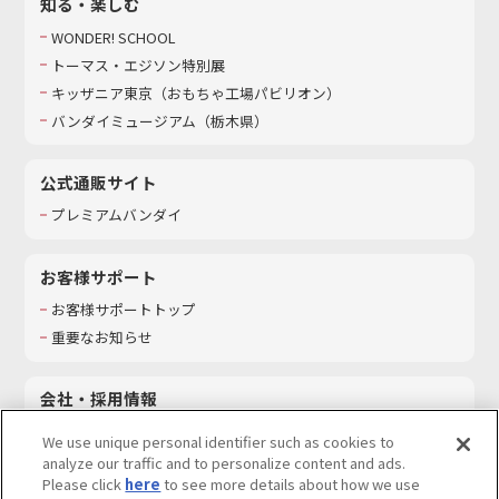
知る・楽しむ
WONDER! SCHOOL
トーマス・エジソン特別展
キッザニア東京（おもちゃ工場パビリオン）​
バンダイミュージアム（栃木県）
公式通販サイト
プレミアムバンダイ
お客様サポート
お客様サポートトップ
重要なお知らせ
会社・採用情報
会社情報
We use unique personal identifier such as cookies to
採用情報
analyze our traffic and to personalize content and ads.
Please click
here
to see more details about how we use
サステナビリティ