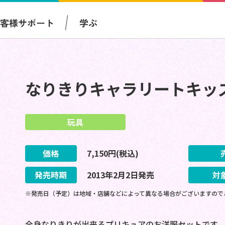
お客様サポート
学ぶ
なりきりキャラリートキッ
玩具
価格
7,150
円(税込)
発売時期
2013
年
2
月
2
日
発売
対
※発売日（予定）は地域・店舗などによって異なる場合がございますので
全身なりきりが出来るプリキュアのお洋服セットです。