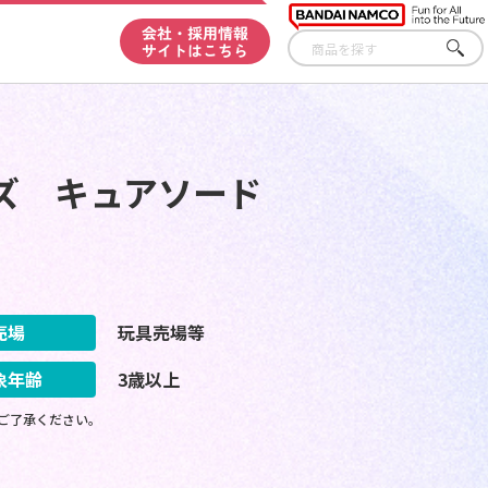
会社・採用情報
サイトはこちら
さが
す
ズ キュアソード
売場
玩具売場等
象年齢
3歳以上
ご了承ください。