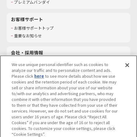
プレミアムバンダイ
お客様サポート
お客様サポートトップ
重要なお知らせ
会社・採用情報
会社情報
We use unique personal identifier such as cookies to
採用情報
analyze our traffic and to personalize content and ads.
Please click
here
to see more details about how we use
サステナビリティ
cookies and the retention period of each cookie. We may
お問い合わせ
sell or share information about your use of our website
to/with our analytics and advertising partners, who may
combine it with other information that you have provided
to them or that they have collected from your use of their
services. However, we do not set and use cookies for our
ウェブサイトご利用条件
ソーシャルメディアポリシー
users under 16 years of age. Please click “Reject All
個人情報及び特定個人情報等の取り扱いに関する保護方針
Cookies” if you are under the age of 16 or to reject all
cookies. To customize your cookie settings, please click
Do Not Sell or Share My Personal Information
著作権・商標について
“Cookie Settings”.