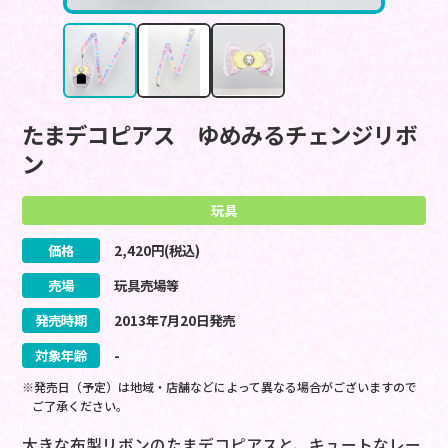
たまデコピアス ゆめみるチェンジリボ
ン
玩具
価格
2,420
円(税込)
売場
玩具売場等
発売時期
2013
年
7
月
20
日
発売
対象年齢
-
※発売日（予定）は地域・店舗などによって異なる場合がございますので
ご了承ください。
大きな布製リボンのたまデコピアスと、キュートなレー