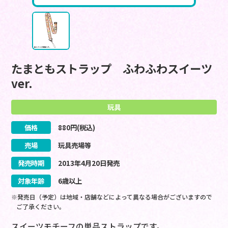
たまともストラップ ふわふわスイーツ
ver.
玩具
価格
880
円(税込)
売場
玩具売場等
発売時期
2013
年
4
月
20
日
発売
対象年齢
6歳以上
※発売日（予定）は地域・店舗などによって異なる場合がございますので
ご了承ください。
スイーツモチーフの単品ストラップです。