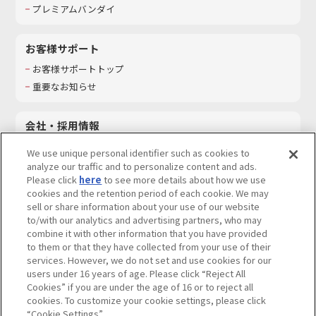
プレミアムバンダイ
お客様サポート
お客様サポートトップ
重要なお知らせ
会社・採用情報
会社情報
We use unique personal identifier such as cookies to
採用情報
analyze our traffic and to personalize content and ads.
Please click
here
to see more details about how we use
サステナビリティ
cookies and the retention period of each cookie. We may
お問い合わせ
sell or share information about your use of our website
to/with our analytics and advertising partners, who may
combine it with other information that you have provided
to them or that they have collected from your use of their
services. However, we do not set and use cookies for our
ウェブサイトご利用条件
ソーシャルメディアポリシー
users under 16 years of age. Please click “Reject All
個人情報及び特定個人情報等の取り扱いに関する保護方針
Cookies” if you are under the age of 16 or to reject all
cookies. To customize your cookie settings, please click
Do Not Sell or Share My Personal Information
著作権・商標について
“Cookie Settings”.