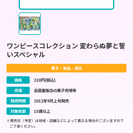
ワンピースコレクション 変わらぬ夢と誓
いスペシャル
菓子・食品・食玩
価格
220
円(税込)
売場
全国量販店の菓子売場等
発売時期
2012
年
9
月
上旬
発売
対象年齢
15歳以上
※発売日（予定）は地域・店舗などによって異なる場合がございますので
ご了承ください。