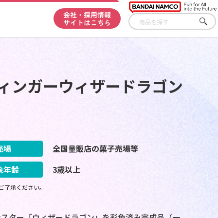
会社・採用情報
サイトはこちら
さが
す
ウィンガーウィザードラゴン
売場
全国量販店の菓子売場等
象年齢
3歳以上
ご了承ください。
ンスター「ウィザードラゴン」を彩色済み完成品（一