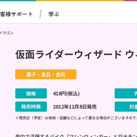
お客様サポート
学ぶ
ドラゴン
仮面ライダーウィザード 
菓子・食品・食玩
価格
418
円(税込)
発売時期
2012
年
12
月
8
日
発売
対
※発売日（予定）は地域・店舗などによって異なる場合がございますので
劇中で活躍するバイク「マシンウィンガー」と巨大モ