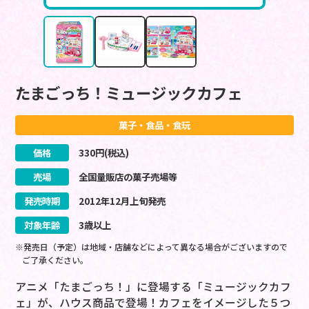
たまごっち！ミュージックカフェ
菓子・食品・食玩
価格
330
円(税込)
売場
全国量販店の菓子売場等
発売時期
2012
年
12
月
上旬
発売
対象年齢
3歳以上
※発売日（予定）は地域・店舗などによって異なる場合がございますので
ご了承ください。
アニメ「たまごっち！」に登場する「ミュージックカフ
ェ」が、ハウス商品で登場！カフェをイメージした５つ