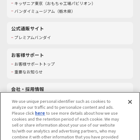
キッザニア東京（おもちゃ工場パビリオン）​
バンダイミュージアム（栃木県）
公式通販サイト
プレミアムバンダイ
お客様サポート
お客様サポートトップ
重要なお知らせ
会社・採用情報
会社情報
We use unique personal identifier such as cookies to
採用情報
analyze our traffic and to personalize content and ads.
Please click
here
to see more details about how we use
サステナビリティ
cookies and the retention period of each cookie. We may
お問い合わせ
sell or share information about your use of our website
to/with our analytics and advertising partners, who may
combine it with other information that you have provided