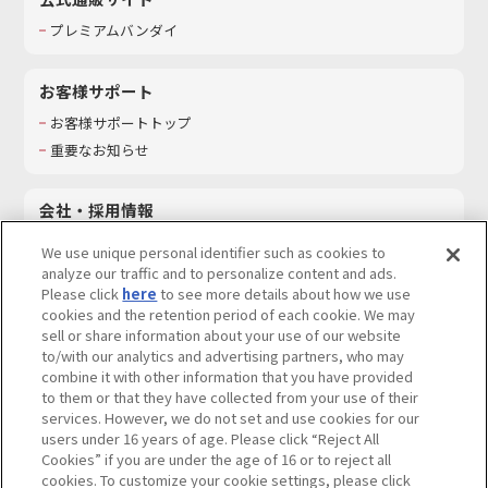
プレミアムバンダイ
お客様サポート
お客様サポートトップ
重要なお知らせ
会社・採用情報
会社情報
We use unique personal identifier such as cookies to
採用情報
analyze our traffic and to personalize content and ads.
Please click
here
to see more details about how we use
サステナビリティ
cookies and the retention period of each cookie. We may
お問い合わせ
sell or share information about your use of our website
to/with our analytics and advertising partners, who may
combine it with other information that you have provided
to them or that they have collected from your use of their
services. However, we do not set and use cookies for our
ウェブサイトご利用条件
ソーシャルメディアポリシー
users under 16 years of age. Please click “Reject All
個人情報及び特定個人情報等の取り扱いに関する保護方針
Cookies” if you are under the age of 16 or to reject all
cookies. To customize your cookie settings, please click
Do Not Sell or Share My Personal Information
著作権・商標について