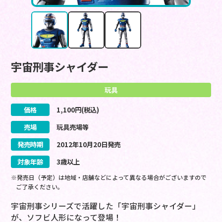
宇宙刑事シャイダー
玩具
価格
1,100
円(税込)
売場
玩具売場等
発売時期
2012
年
10
月
20
日
発売
対象年齢
3歳以上
※発売日（予定）は地域・店舗などによって異なる場合がございますので
ご了承ください。
宇宙刑事シリーズで活躍した「宇宙刑事シャイダー」
が、ソフビ人形になって登場！