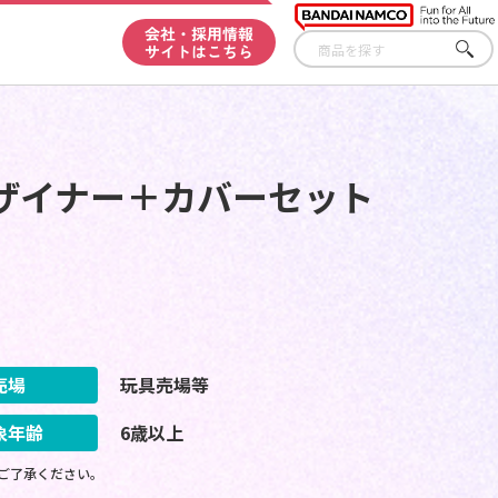
会社・採用情報
サイトはこちら
さが
す
デザイナー＋カバーセット
売場
玩具売場等
象年齢
6歳以上
ご了承ください。