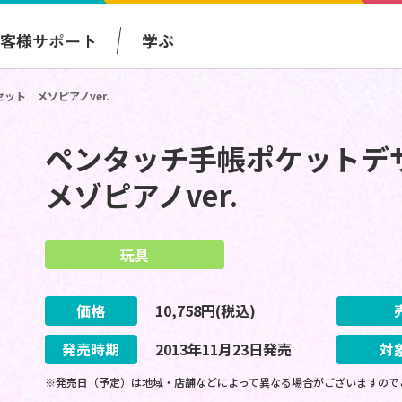
お客様サポート
学ぶ
ト メゾピアノver.
ペンタッチ手帳ポケット
メゾピアノver.
玩具
価格
10,758
円(税込)
発売時期
2013
年
11
月
23
日
発売
対
※発売日（予定）は地域・店舗などによって異なる場合がございますので