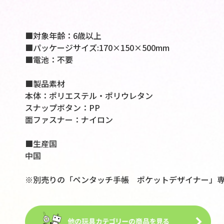
■対象年齢：6歳以上
■パッケージサイズ:170×150×500mm
■電池：不要
■製品素材
本体：ポリエステル・ポリウレタン
スナップボタン：PP
面ファスナー：ナイロン
■生産国
中国
※別売りの「ペンタッチ手帳 ポケットデザイナー」専