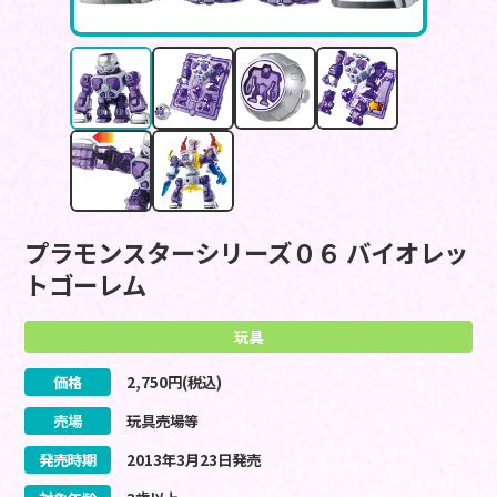
プラモンスターシリーズ０６ バイオレッ
トゴーレム
玩具
価格
2,750
円(税込)
売場
玩具売場等
発売時期
2013
年
3
月
23
日
発売