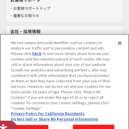
お客様サポートトップ
重要なお知らせ
会社・採用情報
会社情報
We use unique personal identifier such as cookies to
採用情報
analyze our traffic and to personalize content and ads.
Please click
here
to see more details about how we use
サステナビリティ
cookies and the retention period of each cookie. We may
お問い合わせ
sell or share information about your use of our website
to/with our analytics and advertising partners, who may
combine it with other information that you have provided
to them or that they have collected from your use of their
services. However, we do not set and use cookies for our
ウェブサイトご利用条件
ソーシャルメディアポリシー
users under 16 years of age. Please click “Reject All
個人情報及び特定個人情報等の取り扱いに関する保護方針
Cookies” if you are under the age of 16 or to reject all
cookies. To customize your cookie settings, please click
Do Not Sell or Share My Personal Information
著作権・商標について
“Cookie Settings”.
Privacy Policy for California Residents
カスタマーハラスメントに対する基本的な対応方針
Do Not Sell or Share My Personal Information