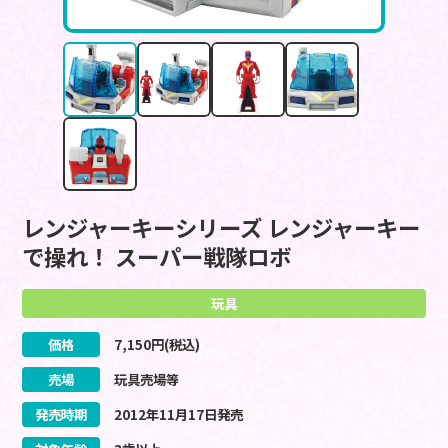
レンジャーキーシリーズ レンジャーキー
で操れ！ スーパー戦隊ロボ
玩具
価格
7,150
円(税込)
売場
玩具売場等
発売時期
2012
年
11
月
17
日
発売