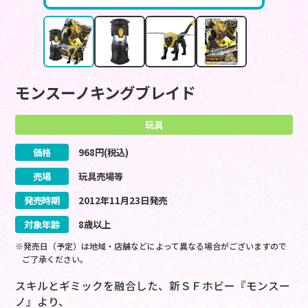
モンスーノキングブレイド
玩具
価格
968
円(税込)
売場
玩具売場等
発売時期
2012
年
11
月
23
日
発売
対象年齢
8歳以上
※発売日（予定）は地域・店舗などによって異なる場合がございますので
ご了承ください。
スキルとギミックを融合した、新ＳＦホビー『モンスー
ノ』より、