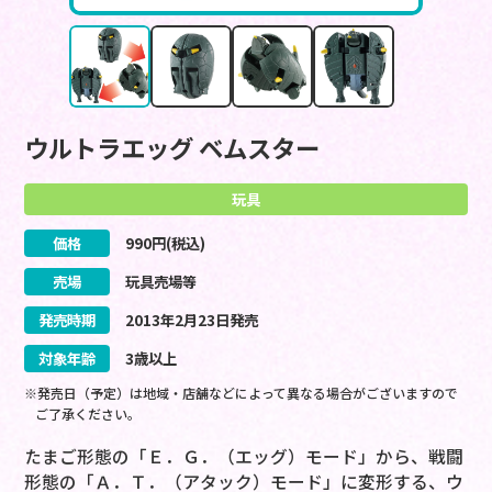
ウルトラエッグ ベムスター
玩具
価格
990
円(税込)
売場
玩具売場等
発売時期
2013
年
2
月
23
日
発売
対象年齢
3歳以上
※発売日（予定）は地域・店舗などによって異なる場合がございますので
ご了承ください。
たまご形態の「Ｅ．Ｇ．（エッグ）モード」から、戦闘
形態の「Ａ．Ｔ．（アタック）モード」に変形する、ウ