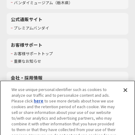
バンダイミュージアム（栃木県）
公式通販サイト
プレミアムバンダイ
お客様サポート
お客様サポートトップ
重要なお知らせ
会社・採用情報
会社情報
We use unique personal identifier such as cookies to
採用情報
analyze our traffic and to personalize content and ads.
Please click
here
to see more details about how we use
サステナビリティ
cookies and the retention period of each cookie. We may
お問い合わせ
sell or share information about your use of our website
to/with our analytics and advertising partners, who may
combine it with other information that you have provided
to them or that they have collected from your use of their