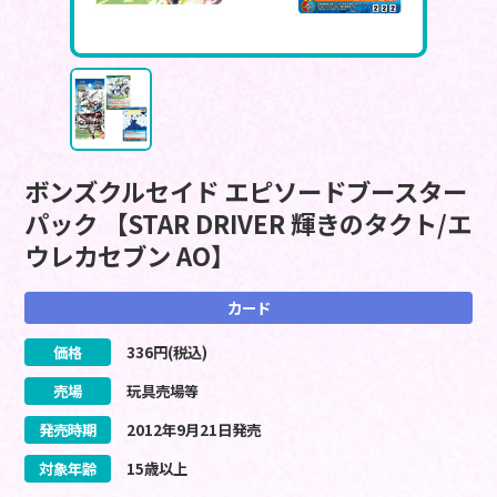
ボンズクルセイド エピソードブースター
パック 【STAR DRIVER 輝きのタクト/エ
ウレカセブン AO】
カード
価格
336
円(税込)
売場
玩具売場等
発売時期
2012
年
9
月
21
日
発売
対象年齢
15歳以上