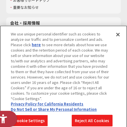
お客様サポートトップ
重要なお知らせ
会社・採用情報
会社情報
We use unique personal identifier such as cookies to
採用情報
analyze our traffic and to personalize content and ads.
Please click
here
to see more details about how we use
サステナビリティ
cookies and the retention period of each cookie. We may
お問い合わせ
sell or share information about your use of our website
to/with our analytics and advertising partners, who may
combine it with other information that you have provided
to them or that they have collected from your use of their
services. However, we do not set and use cookies for our
ウェブサイトご利用条件
ソーシャルメディアポリシー
users under 16 years of age. Please click “Reject All
個人情報及び特定個人情報等の取り扱いに関する保護方針
Cookies” if you are under the age of 16 or to reject all
cookies. To customize your cookie settings, please click
Do Not Sell or Share My Personal Information
著作権・商標について
“Cookie Settings”.
Privacy Policy for California Residents
カスタマーハラスメントに対する基本的な対応方針
Do Not Sell or Share My Personal Information
コピーライト一覧を表示する
Cookie Settings
Reject All Cookies