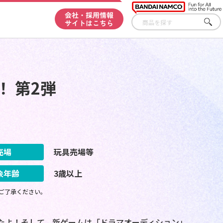
会社・採用情報
サイトはこちら
さが
す
 第2弾
売場
玩具売場等
象年齢
3歳以上
ご了承ください。
たよ！そして、新ゲームは「ドラマオーディション」