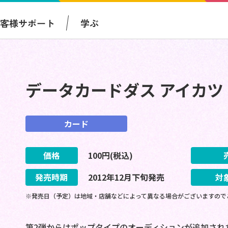
お客様サポート
学ぶ
データカードダス アイカツ！
カード
価格
100
円(税込)
発売時期
2012
年
12
月
下旬
発売
対
※発売日（予定）は地域・店舗などによって異なる場合がございますので
第2弾からはポップタイプのオーディションが追加され