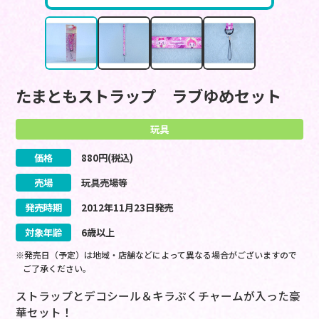
たまともストラップ ラブゆめセット
玩具
価格
880
円(税込)
売場
玩具売場等
発売時期
2012
年
11
月
23
日
発売
対象年齢
6歳以上
※発売日（予定）は地域・店舗などによって異なる場合がございますので
ご了承ください。
ストラップとデコシール＆キラぷくチャームが入った豪
華セット！