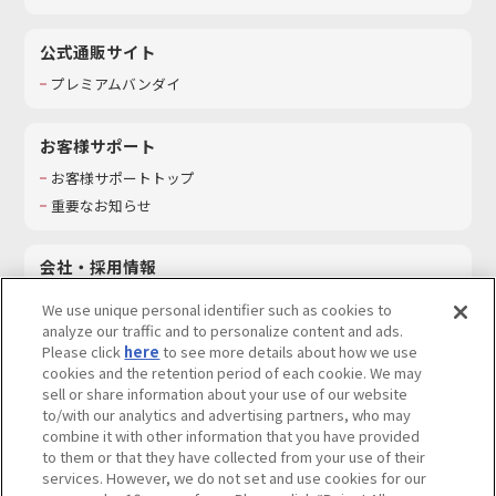
公式通販サイト
プレミアムバンダイ
お客様サポート
お客様サポートトップ
重要なお知らせ
会社・採用情報
会社情報
We use unique personal identifier such as cookies to
採用情報
analyze our traffic and to personalize content and ads.
Please click
here
to see more details about how we use
サステナビリティ
cookies and the retention period of each cookie. We may
お問い合わせ
sell or share information about your use of our website
to/with our analytics and advertising partners, who may
combine it with other information that you have provided
to them or that they have collected from your use of their
services. However, we do not set and use cookies for our
ウェブサイトご利用条件
ソーシャルメディアポリシー