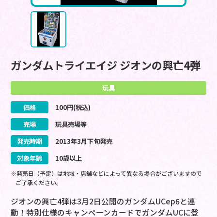
ガンダムトライエイジ ジオンの興亡4弾
玩具
価格
100
円(税込)
売場
玩具売場等
発売時期
2013
年
3
月
下旬
発売
対象年齢
10歳以上
※発売日（予定）は地域・店舗などによって異なる場合がございますので
ご了承ください。
ジオンの興亡4弾は3月2日公開のガンダムUCep6と連
動！特別仕様のキャンペーンカードでガンダムUCに登