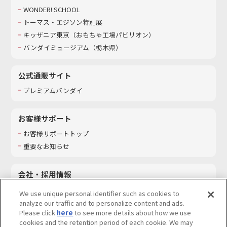
WONDER! SCHOOL
トーマス・エジソン特別展
キッザニア東京（おもちゃ工場パビリオン）​
バンダイミュージアム（栃木県）
公式通販サイト
プレミアムバンダイ
お客様サポート
お客様サポートトップ
重要なお知らせ
会社・採用情報
会社情報
We use unique personal identifier such as cookies to
採用情報
analyze our traffic and to personalize content and ads.
Please click
here
to see more details about how we use
サステナビリティ
cookies and the retention period of each cookie. We may
お問い合わせ