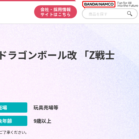
会社・採用情報
サイトはこちら
さが
す
ドラゴンボール改 「Z戦士
】
売場
玩具売場等
象年齢
9歳以上
ご了承ください。