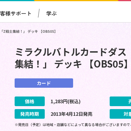
お客様サポート
学ぶ
Z戦士集結！」 デッキ 【OBS05】
ミラクルバトルカードダス 
集結！」 デッキ 【OBS05
カード
価格
1,283
円(税込)
発売時期
2013
年
4
月
12
日
発売
対
※発売日（予定）は地域・店舗などによって異なる場合がございますので