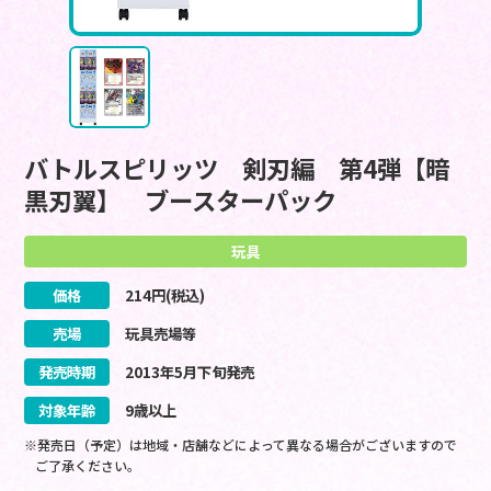
バトルスピリッツ 剣刃編 第4弾【暗
黒刃翼】 ブースターパック
玩具
価格
214
円(税込)
売場
玩具売場等
発売時期
2013
年
5
月
下旬
発売
対象年齢
9歳以上
※発売日（予定）は地域・店舗などによって異なる場合がございますので
ご了承ください。