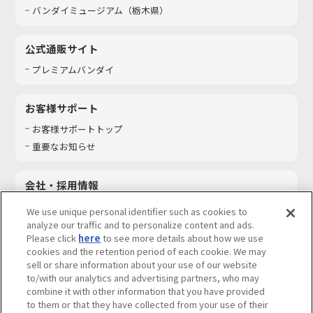
バンダイミュージアム（栃木県）
公式通販サイト
プレミアムバンダイ
お客様サポート
お客様サポートトップ
重要なお知らせ
会社・採用情報
会社情報
We use unique personal identifier such as cookies to
採用情報
analyze our traffic and to personalize content and ads.
Please click
here
to see more details about how we use
サステナビリティ
cookies and the retention period of each cookie. We may
お問い合わせ
sell or share information about your use of our website
to/with our analytics and advertising partners, who may
combine it with other information that you have provided
to them or that they have collected from your use of their