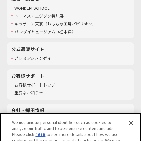
WONDER! SCHOOL
トーマス・エジソン特別展
キッザニア東京（おもちゃ工場パビリオン）​
バンダイミュージアム（栃木県）
公式通販サイト
プレミアムバンダイ
お客様サポート
お客様サポートトップ
重要なお知らせ
会社・採用情報
会社情報
We use unique personal identifier such as cookies to
採用情報
analyze our traffic and to personalize content and ads.
Please click
here
to see more details about how we use
サステナビリティ
cookies and the retention period of each cookie. We may