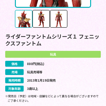
ライダーファントムシリーズ１ フェニッ
クスファントム
玩具
価格
880
円(税込)
売場
玩具売場等
発売時期
2013
年
1
月
19
日
発売
対象年齢
3歳以上
※発売日（予定）は地域・店舗などによって異なる場合がございますので
ご了承ください。