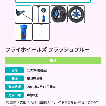
フライホイールズ フラッシュブルー
玩具
価格
1,320
円(税込)
売場
玩具売場等
発売時期
2013
年
2
月
16
日
発売
対象年齢
8歳以上
※発売日（予定）は地域・店舗などによって異なる場合がございますので