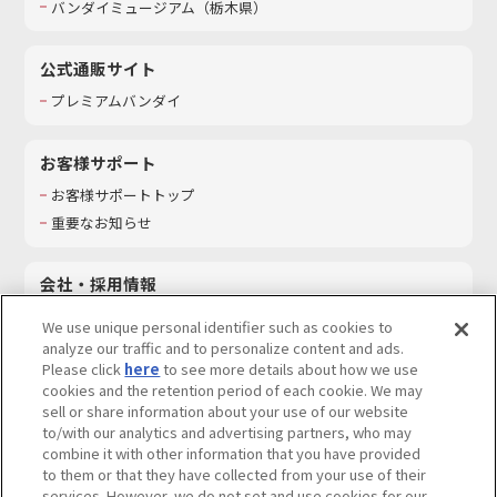
バンダイミュージアム（栃木県）
公式通販サイト
プレミアムバンダイ
お客様サポート
お客様サポートトップ
重要なお知らせ
会社・採用情報
会社情報
We use unique personal identifier such as cookies to
採用情報
analyze our traffic and to personalize content and ads.
Please click
here
to see more details about how we use
サステナビリティ
cookies and the retention period of each cookie. We may
お問い合わせ
sell or share information about your use of our website
to/with our analytics and advertising partners, who may
combine it with other information that you have provided
to them or that they have collected from your use of their
services. However, we do not set and use cookies for our