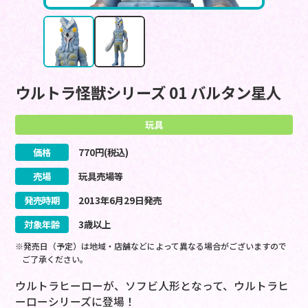
ウルトラ怪獣シリーズ 01 バルタン星人
玩具
価格
770
円(税込)
売場
玩具売場等
発売時期
2013
年
6
月
29
日
発売
対象年齢
3歳以上
※発売日（予定）は地域・店舗などによって異なる場合がございますので
ご了承ください。
ウルトラヒーローが、ソフビ人形となって、ウルトラヒ
ーローシリーズに登場！