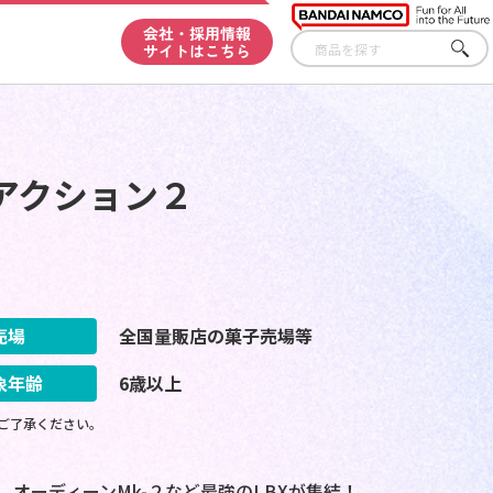
会社・採用情報
サイトはこちら
さが
す
アクション２
売場
全国量販店の菓子売場等
象年齢
6歳以上
ご了承ください。
オーディーンMk-２など最強のLBXが集結！