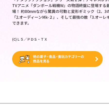
TVアニメ『ダンボール戦機W』の物語終盤に登場する
場！ 約80mmながら驚異の可動と変形ギミック（2、3
「2.オーディーンMk-２」、そして最強の敵「3.オー
できます。
(C)Ｌ５／ＰＤＳ・ＴＸ