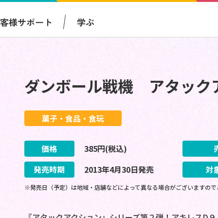
お客様サポート
学ぶ
ダンボール戦機 アタック
菓子・食品・食玩
価格
385
円(税込)
発売時期
2013
年
4
月
30
日
発売
対
※発売日（予定）は地域・店舗などによって異なる場合がございますので
『アタックアクション』シリーズ第２弾！アキレスD９、