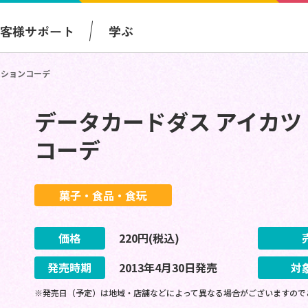
お客様サポート
学ぶ
ッションコーデ
データカードダス アイカツ
コーデ
菓子・食品・食玩
価格
220
円(税込)
発売時期
2013
年
4
月
30
日
発売
対
※発売日（予定）は地域・店舗などによって異なる場合がございますので