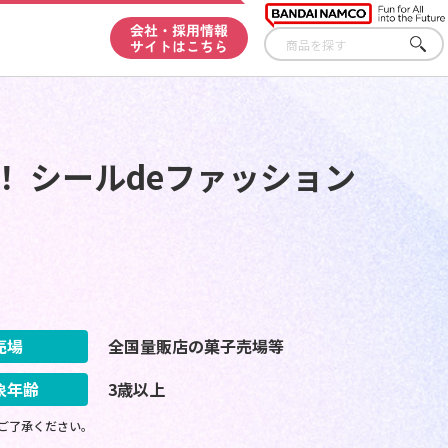
会社・採用情報
サイトはこちら
さが
す
！ シールdeファッション
売場
全国量販店の菓子売場等
象年齢
3歳以上
ご了承ください。