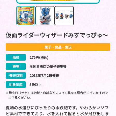
仮面ライダーウィザードみずでっぴゅ～
菓子・食品・食玩
価格
275
円(税込)
売場
全国量販店の菓子売場等
発売時期
2013
年
7
月
2
日
発売
対象年齢
3歳以上
※発売日（予定）は地域・店舗などによって異なる場合がございますので
ご了承ください。
夏場の水遊びにぴったりの水鉄砲です。やわらかいソフ
ビ素材でできており、水を入れて握ると水が飛び出しま