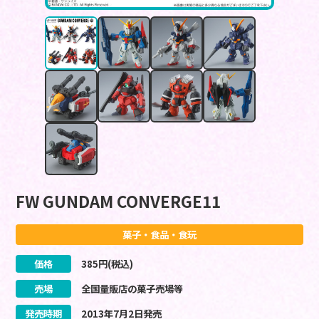
FW GUNDAM CONVERGE11
菓子・食品・食玩
価格
385
円(税込)
売場
全国量販店の菓子売場等
発売時期
2013
年
7
月
2
日
発売