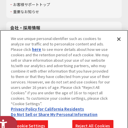
お客様サポートトップ
重要なお知らせ
会社・採用情報
会社情報
We use unique personal identifier such as cookies to
採用情報
analyze our traffic and to personalize content and ads.
Please click
here
to see more details about how we use
サステナビリティ
cookies and the retention period of each cookie. We may
お問い合わせ
sell or share information about your use of our website
to/with our analytics and advertising partners, who may
combine it with other information that you have provided
to them or that they have collected from your use of their
services. However, we do not set and use cookies for our
ウェブサイトご利用条件
ソーシャルメディアポリシー
users under 16 years of age. Please click “Reject All
個人情報及び特定個人情報等の取り扱いに関する保護方針
Cookies” if you are under the age of 16 or to reject all
cookies. To customize your cookie settings, please click
Do Not Sell or Share My Personal Information
著作権・商標について
“Cookie Settings”.
Privacy Policy for California Residents
カスタマーハラスメントに対する基本的な対応方針
Do Not Sell or Share My Personal Information
コピーライト一覧を表示する
Cookie Settings
Reject All Cookies