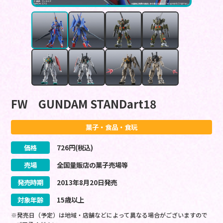
FW GUNDAM STANDart18
菓子・食品・食玩
価格
726
円(税込)
売場
全国量販店の菓子売場等
発売時期
2013
年
8
月
20
日
発売
対象年齢
15歳以上
※発売日（予定）は地域・店舗などによって異なる場合がございますので