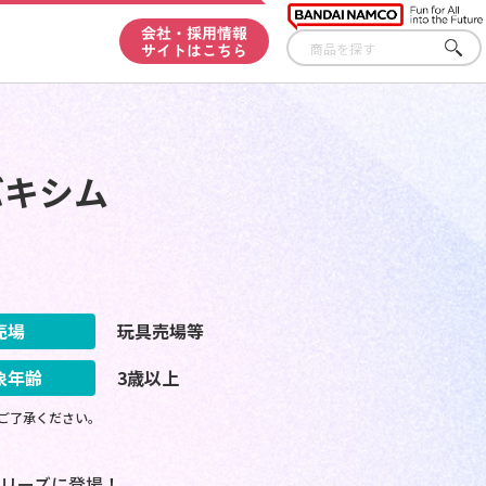
会社・採用情報
サイトはこちら
さが
す
バキシム
売場
玩具売場等
象年齢
3歳以上
ご了承ください。
リーズに登場！