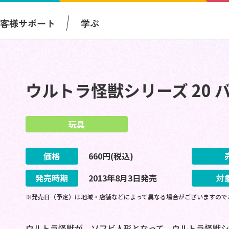
お客様サポート
学ぶ
ウルトラ怪獣シリーズ 20 
玩具
価格
660
円(税込)
発売時期
2013
年
8
月
3
日
発売
対
※発売日（予定）は地域・店舗などによって異なる場合がございますので
ウルトラ怪獣が、ソフビ人形となって、ウルトラ怪獣シ