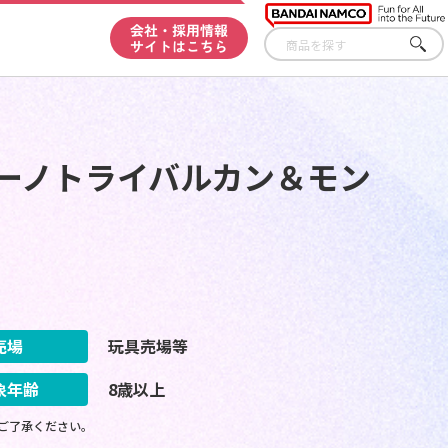
会社・採用情報
サイトはこちら
さが
す
スーノトライバルカン＆モン
売場
玩具売場等
象年齢
8歳以上
ご了承ください。