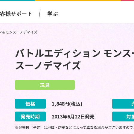
お客様サポート
学ぶ
ン＆モンスーノデマイズ
バトルエディション モン
スーノデマイズ
玩具
価格
1,848
円(税込)
発売時期
2013
年
6
月
22
日
発売
対
※発売日（予定）は地域・店舗などによって異なる場合がございますので