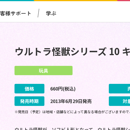
お客様サポート
学ぶ
ウルトラ怪獣シリーズ 10 
玩具
価格
660
円(税込)
発売時期
2013
年
6
月
29
日
発売
対
※発売日（予定）は地域・店舗などによって異なる場合がございますので
ウルトラ怪獣が、ソフビ人形となって、ウルトラ怪獣シ