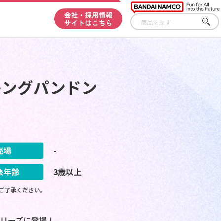
会社・採用情報
サイトはこちら
さが
す
キングパンドン
売場
-
象年齢
3歳以上
ご了承ください。
リーズに登場！