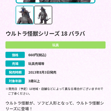
ウルトラ怪獣シリーズ 18 バラバ
玩具
価格
660
円(税込)
売場
玩具売場等
発売時期
2013
年
8
月
3
日
発売
対象年齢
3歳以上
※発売日（予定）は地域・店舗などによって異なる場合がございますので
ご了承ください。
ウルトラ怪獣が、ソフビ人形となって、ウルトラ怪獣シ
リーズに登場！