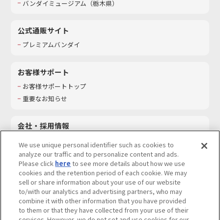
バンダイミュージアム（栃木県）
公式通販サイト
プレミアムバンダイ
お客様サポート
お客様サポートトップ
重要なお知らせ
会社・採用情報
会社情報
We use unique personal identifier such as cookies to
採用情報
analyze our traffic and to personalize content and ads.
Please click
here
to see more details about how we use
サステナビリティ
cookies and the retention period of each cookie. We may
お問い合わせ
sell or share information about your use of our website
to/with our analytics and advertising partners, who may
combine it with other information that you have provided
to them or that they have collected from your use of their
services. However, we do not set and use cookies for our