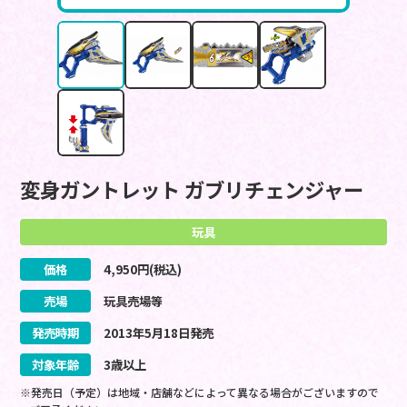
変身ガントレット ガブリチェンジャー
玩具
価格
4,950
円(税込)
売場
玩具売場等
発売時期
2013
年
5
月
18
日
発売
対象年齢
3歳以上
※発売日（予定）は地域・店舗などによって異なる場合がございますので