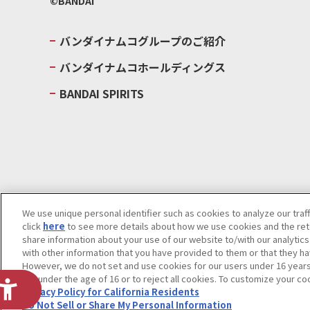
©BANDAI
バンダイナムコグループのご紹介
バンダイナムコホールディングス
BANDAI SPIRITS
We use unique personal identifier such as cookies to analyze our traf
click
here
to see more details about how we use cookies and the rete
ウェブサイトご利用条件
ソーシャルメディアポリシー
個人情報及
share information about your use of our website to/with our analytic
with other information that you have provided to them or that they ha
Do Not Sell or Share My Personal Information
著作権・商標につい
However, we do not set and use cookies for our users under 16 years o
are under the age of 16 or to reject all cookies. To customize your co
Privacy Policy for California Residents
Do Not Sell or Share My Personal Information