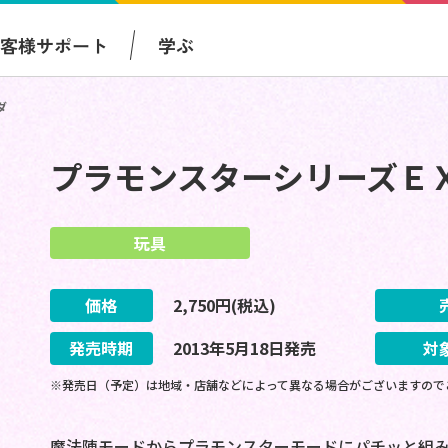
お客様サポート
学ぶ
ダ
プラモンスターシリーズＥ
玩具
価格
2,750
円(税込)
発売時期
2013
年
5
月
18
日
発売
対
※発売日（予定）は地域・店舗などによって異なる場合がございますので
魔法陣モードからプラモンスターモードにパチッと組み