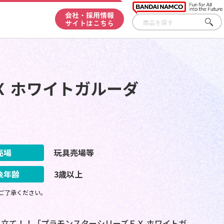
会社・採用情報
サイトはこちら
さが
す
Ｘ ホワイトガルーダ
売場
玩具売場等
象年齢
3歳以上
ご了承ください。
立て！！「プラモンスターシリーズＥＸ ホワイトガ