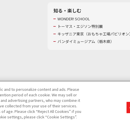
知る・楽しむ
WONDER! SCHOOL
トーマス・エジソン特別展
キッザニア東京（おもちゃ工場パビリオン）
バンダイミュージアム（栃木県）
fic and to personalize content and ads. Please
ntion period of each cookie. We may sell or
び特定個人情報等の取り扱いに関する保護方針
s and advertising partners, who may combine it
ve collected from your use of their services.
て
カスタマーハラスメントに対する基本的な対応方針
f age. Please click “Reject All Cookies” if you
okie settings, please click “Cookie Settings”.
コピーライト一覧を表示する