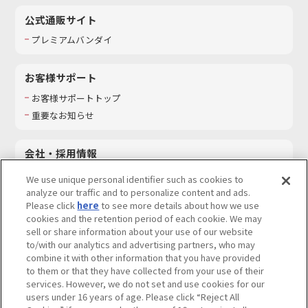
公式通販サイト
プレミアムバンダイ
お客様サポート
お客様サポートトップ
重要なお知らせ
会社・採用情報
会社情報
We use unique personal identifier such as cookies to
採用情報
analyze our traffic and to personalize content and ads.
Please click
here
to see more details about how we use
サステナビリティ
cookies and the retention period of each cookie. We may
お問い合わせ
sell or share information about your use of our website
to/with our analytics and advertising partners, who may
combine it with other information that you have provided
to them or that they have collected from your use of their
services. However, we do not set and use cookies for our
ウェブサイトご利用条件
ソーシャルメディアポリシー
users under 16 years of age. Please click “Reject All
個人情報及び特定個人情報等の取り扱いに関する保護方針