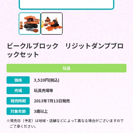
ビークルブロック リジットダンプブロ
ックセット
玩具
価格
3,520
円(税込)
売場
玩具売場等
発売時期
2013
年
7
月
13
日
発売
対象年齢
3歳以上
※発売日（予定）は地域・店舗などによって異なる場合がございますので
ご了承ください。