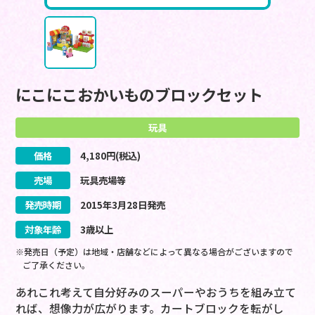
にこにこおかいものブロックセット
玩具
価格
4,180
円(税込)
売場
玩具売場等
発売時期
2015
年
3
月
28
日
発売
対象年齢
3歳以上
※発売日（予定）は地域・店舗などによって異なる場合がございますので
ご了承ください。
あれこれ考えて自分好みのスーパーやおうちを組み立て
れば、想像力が広がります。カートブロックを転がし