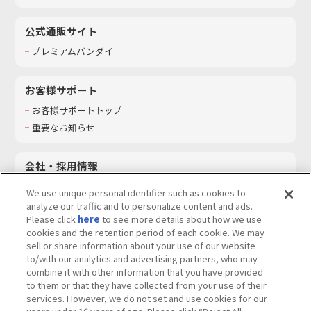
公式通販サイト
プレミアムバンダイ
お客様サポート
お客様サポートトップ
重要なお知らせ
会社・採用情報
会社情報
We use unique personal identifier such as cookies to
採用情報
analyze our traffic and to personalize content and ads.
Please click
here
to see more details about how we use
サステナビリティ
cookies and the retention period of each cookie. We may
お問い合わせ
sell or share information about your use of our website
to/with our analytics and advertising partners, who may
combine it with other information that you have provided
to them or that they have collected from your use of their
services. However, we do not set and use cookies for our
ウェブサイトご利用条件
ソーシャルメディアポリシー