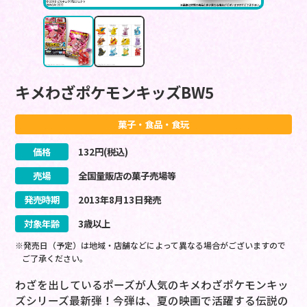
キメわざポケモンキッズBW5
菓子・食品・食玩
価格
132
円(税込)
売場
全国量販店の菓子売場等
発売時期
2013
年
8
月
13
日
発売
対象年齢
3歳以上
※発売日（予定）は地域・店舗などによって異なる場合がございますので
ご了承ください。
わざを出しているポーズが人気のキメわざポケモンキッ
ズシリーズ最新弾！今弾は、夏の映画で活躍する伝説の