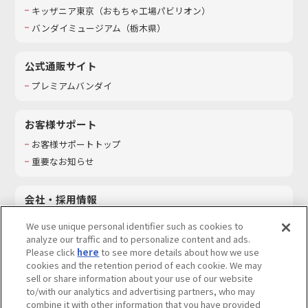
キッザニア東京（おもちゃ工場パビリオン）​
バンダイミュージアム（栃木県）
公式通販サイト
プレミアムバンダイ
お客様サポート
お客様サポートトップ
重要なお知らせ
会社・採用情報
会社情報
We use unique personal identifier such as cookies to
採用情報
analyze our traffic and to personalize content and ads.
Please click
here
to see more details about how we use
サステナビリティ
cookies and the retention period of each cookie. We may
お問い合わせ
sell or share information about your use of our website
to/with our analytics and advertising partners, who may
combine it with other information that you have provided