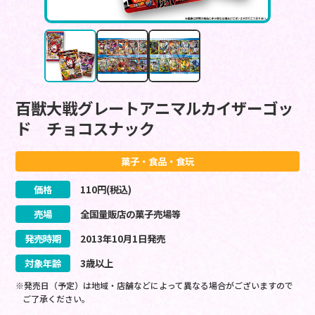
百獣大戦グレートアニマルカイザーゴッ
ド チョコスナック
菓子・食品・食玩
価格
110
円(税込)
売場
全国量販店の菓子売場等
発売時期
2013
年
10
月
1
日
発売
対象年齢
3歳以上
※発売日（予定）は地域・店舗などによって異なる場合がございますので
ご了承ください。